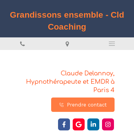
Grandissons ensemble - Cld
Coaching
Claude Delannoy,
Hypnothérapeute et EMDR à
Paris 4
Prendre contact