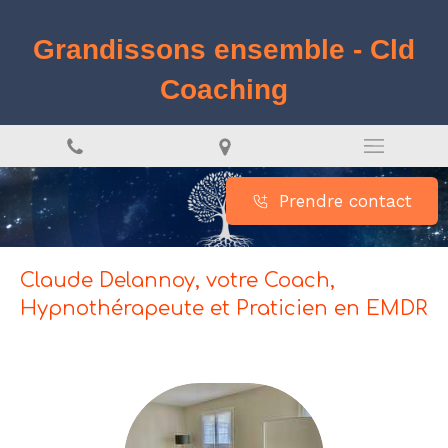
Grandissons ensemble - Cld
Coaching
Prendre contact
Claude Delannoy, votre Coach,
Hypnothérapeute et Praticien en EMDR