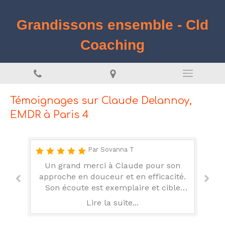
Grandissons ensemble - Cld
Coaching
Témoignages sur Claude Delannoy,
EMDR à Paris 4
Par Sovanna T
ie
Un grand merci à Claude pour son
oy,
approche en douceur et en efficacité.
e
Son écoute est exemplaire et cible
Il
parfaitement le besoin. C’est un
c
Lire la suite...
ce
hypnothérapeute très professionnel
dont la pratique a déjà fait ses