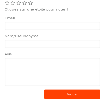
preuves. Je vous le recommande
vivement. Pour ma part, il s’agissait de
Cliquez sur une étoile pour noter !
 il
retrouver confiance et estime de soi.
Email
à
e
de
Nom/Pseudonyme
rs
te
s
Avis
st
té
nt
Valider